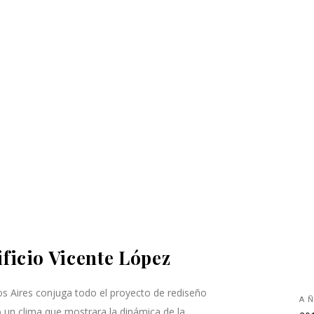
ificio Vicente López
os Aires conjuga todo el proyecto de rediseño
A
ó un clima que mostrara la dinámica de la