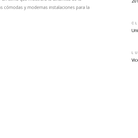
20
ás cómodas y modernas instalaciones para la
CL
Uni
L
Vic