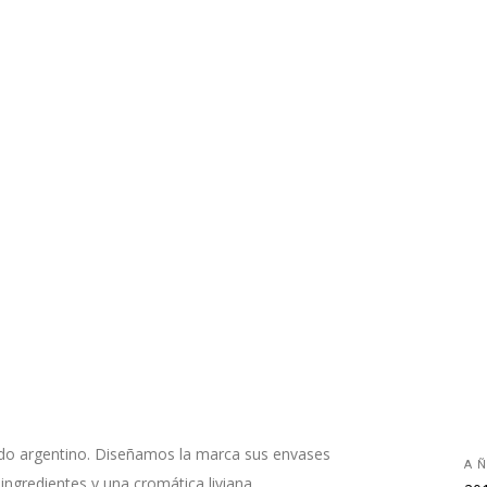
ado argentino. Diseñamos la marca sus envases
A
ingredientes y una cromática liviana