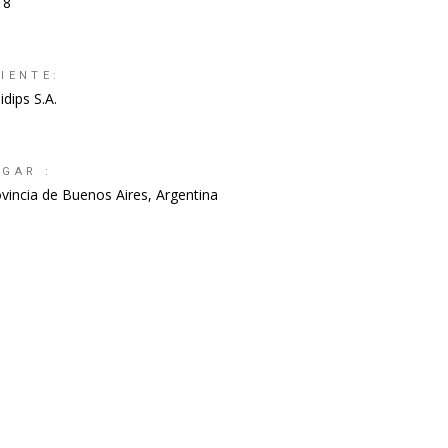
18
IENTE:
idips S.A.
UGAR :
vincia de Buenos Aires, Argentina