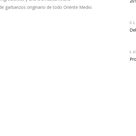
20
e garbanzos originario de todo Oriente Medio.
CL
Del
L
Pro